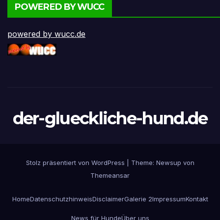
POWERED BY WUCC
powered by wucc.de
der-glueckliche-hund.de
Stolz präsentiert von WordPress
|
Theme:
Newsup
von
Themeansar
Home
Datenschutzhinweis
Disclaimer
Galerie 2
Impressum
Kontakt
News für Hunde
Über uns