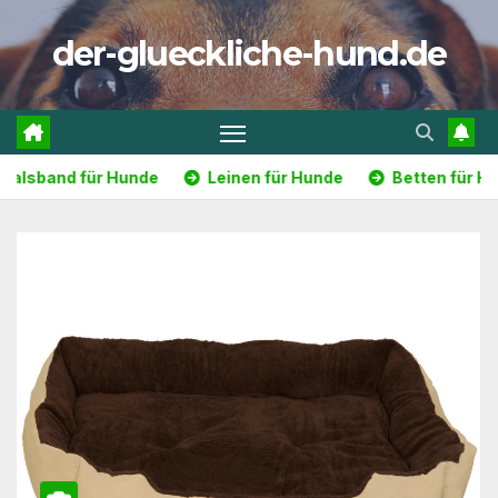
Zum
der-glueckliche-hund.de
Inhalt
springen
r Hunde
Leinen für Hunde
Betten für Hunde
Fu