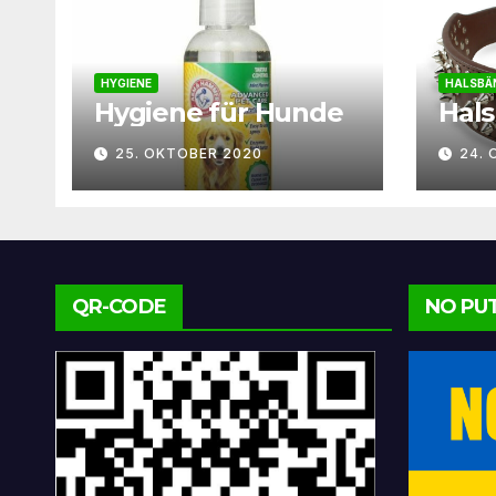
HYGIENE
HALSBÄ
Hygiene für Hunde
Hal
25. OKTOBER 2020
24.
QR-CODE
NO PU